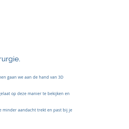
spraak
team
Q & A
Contact
urgie.
Samen gaan we aan de hand van 3D
gelaat op deze manier te bekijken en
e minder aandacht trekt en past bij je