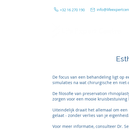
info@lifeexpertcen
+32 16 270 190
gespecialiseerde medische zorg
Est
De focus van een behandeling ligt op e
simulaties na wat chirurgische en nie
De filosofie van preservation rhinoplas
zorgen voor een mooie kruisbestuiving 
Uiteindelijk draait het allemaal om een
gelaat - zonder verlies van je eigenheid
Voor meer informatie, consulteer Dr. Se