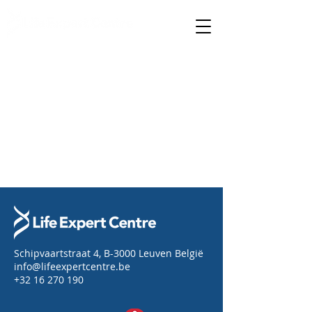
gespecialiseerde medische zorg
Schipvaartstraat 4, B-3000 Leuven België
info@lifeexpertcentre.be
+32 16 270 190